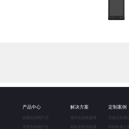
产品中心
解决方案
定制案例
跳频自组网产品
城市应急救援通
无线应急通
宽带自组网产品
信网
军队智慧训练通
特种机器人