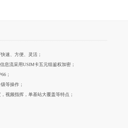
署快速、方便、灵活；
信息流采用USIM卡五元组鉴权加密；
66；
升级等操作；
度，视频指挥，单基站大覆盖等特点；