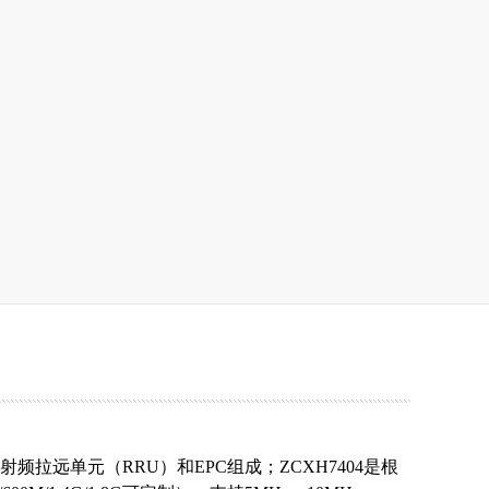
射频拉远单元（
RRU
）和
EPC
组成；
ZCXH7404是根